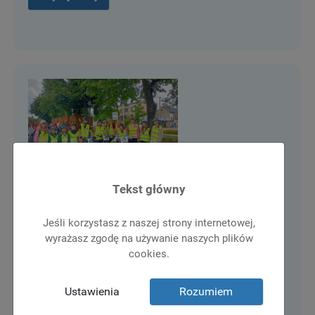
Tekst główny
XXIII Regionalny Rajd Rowerowy im. Prof.
Jeśli korzystasz z naszej strony internetowej,
Jana Bernera. 31.05.2026r.
wyrażasz zgodę na używanie naszych plików
cookies.
8 czerwiec 2026
Wydarzenia
situs gacor 31 maja grupa uczniów wraz z
Ustawienia
Rozumiem
opiekunami wzięła udział w XXIII Regionalnym