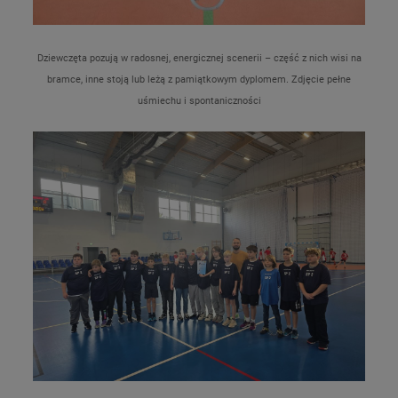
Dziewczęta pozują w radosnej, energicznej scenerii – część z nich wisi na
bramce, inne stoją lub leżą z pamiątkowym dyplomem. Zdjęcie pełne
uśmiechu i spontaniczności