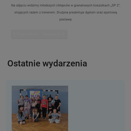
Na zdjęciu widzimy młodszych chłopców w granatowych koszulkach „SP 2”,
stojących razem z trenerem. Drużyna prezentuje dyplom oraz sportową
postawę
Poprzednia strona: Wyniki konkursu z okazji Międzynarodowego 
Następna strona: Słodki kiermasz dla zwierzakó
Poprzednia
Następna
Ostatnie wydarzenia