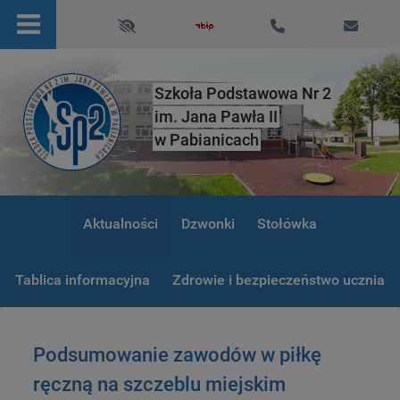
Szkoła Podstawowa Nr 2
im. Jana Pawła II
w Pabianicach
Aktualności
Dzwonki
Stołówka
Tablica informacyjna
Zdrowie i bezpieczeństwo ucznia
Podsumowanie zawodów w piłkę
ręczną na szczeblu miejskim