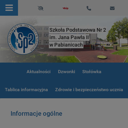
Szkoła Podstawowa Nr 2
im. Jana Pawła II
w Pabianicach
Aktualności
Dzwonki
Stołówka
Tablica informacyjna
Zdrowie i bezpieczeństwo ucznia
Informacje ogólne