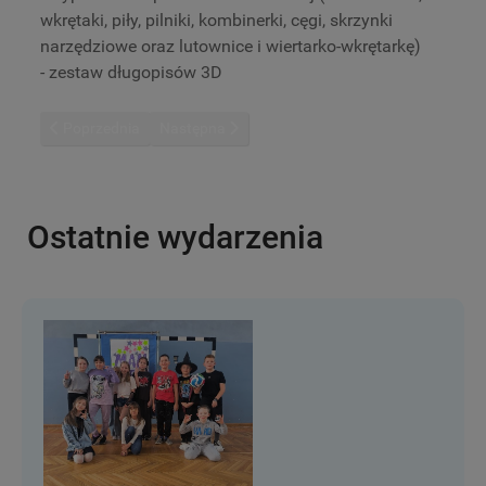
wkrętaki, piły, pilniki, kombinerki, cęgi, skrzynki
narzędziowe oraz lutownice i wiertarko-wkrętarkę)
- zestaw długopisów 3D
Poprzednia strona: Zajęcia twórcze w klasie 3b
Następna strona: Koło techniczne
Poprzednia
Następna
Ostatnie wydarzenia