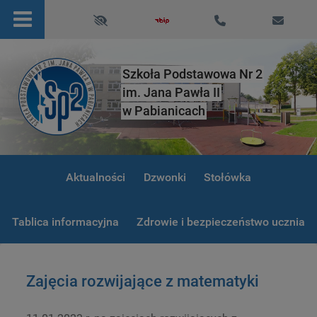
Szkoła Podstawowa Nr 2
im. Jana Pawła II
w Pabianicach
Aktualności
Dzwonki
Stołówka
Tablica informacyjna
Zdrowie i bezpieczeństwo ucznia
Zajęcia rozwijające z matematyki