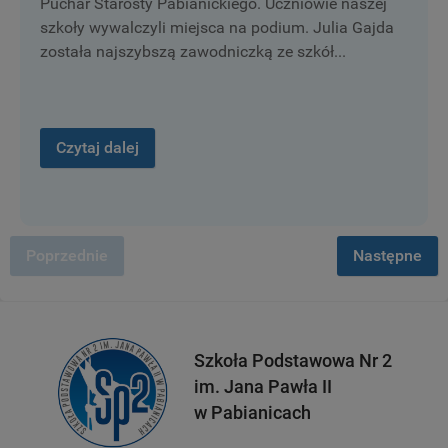
Puchar Starosty Pabianickiego. Uczniowie naszej
szkoły wywalczyli miejsca na podium. Julia Gajda
została najszybszą zawodniczką ze szkół...
Czytaj dalej
Poprzednie
Następne
Szkoła Podstawowa Nr 2
im. Jana Pawła II
w Pabianicach