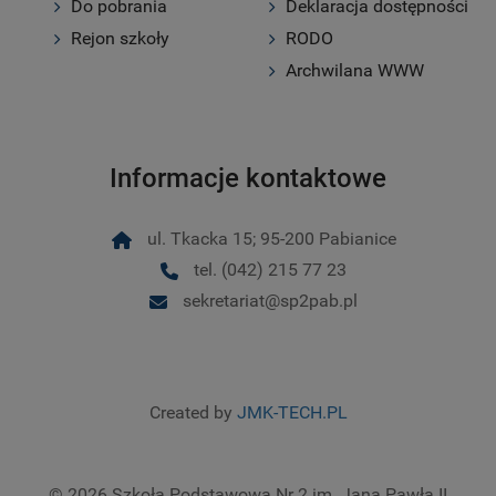
Do pobrania
Deklaracja dostępności
Rejon szkoły
RODO
Archwilana WWW
Informacje kontaktowe
ul. Tkacka 15; 95-200 Pabianice
tel. (042) 215 77 23
sekretariat@sp2pab.pl
Created by
JMK-TECH.PL
© 2026 Szkoła Podstawowa Nr 2 im. Jana Pawła II