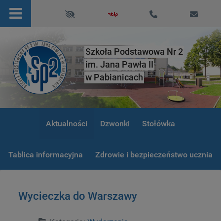
Szkoła Podstawowa Nr 2
im. Jana Pawła II
w Pabianicach
Aktualności
Dzwonki
Stołówka
Tablica informacyjna
Zdrowie i bezpieczeństwo ucznia
Wycieczka do Warszawy