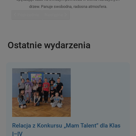
drzew. Panuje swobodna, radosna atmosfera.
Poprzednia strona: XVI Turniej Pływacki o Puchar Starosty Pabia
Następna strona: Wycieczka do "Nadwarciańskie
Poprzednia
Następna
Ostatnie wydarzenia
Relacja z Konkursu „Mam Talent” dla Klas
I–IV