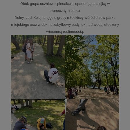
Obok grupa uczniów z plecakami spacerująca alejką w
słonecznym parku.
Dolny rząd: Kolejne ujęcie grupy młodzieży wśród drzew parku
miejskiego oraz widok na zabytkowy budynek nad wodą, otoczony
wiosenną roślinnością.