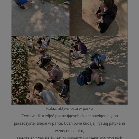
Kolaż: aktywności w parku
Zestaw kilku zdjęć pokazujących dzieci bawiące się na
piaszczystej alejce w parku. Uczniowie kucają i rysują patykami
wzory na piasku,
spędzając czas na świeżym powietrzu w cieniu rozłożystych