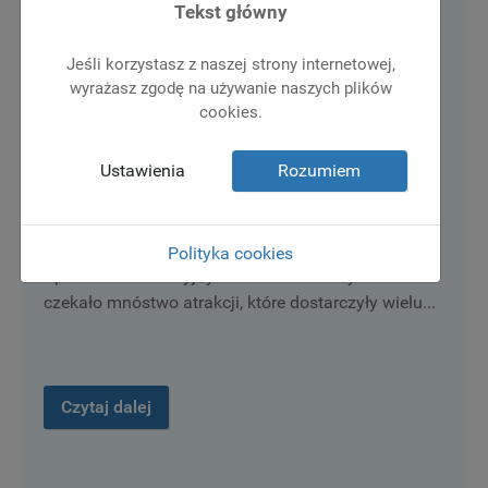
Tekst główny
Jeśli korzystasz z naszej strony internetowej,
wyrażasz zgodę na używanie naszych plików
Dzień Dziecka na sportowo i słodko –
cookies.
relacja z naszego szkolnego pikniku!
Ustawienia
Rozumiem
9 czerwiec 2026
Wydarzenia
1 czerwca z okazji Dnia Dziecka w naszej szkole
odbył się pełen radości i dobrej zabawy Piknik
Polityka cookies
Sportowo-Rekreacyjny. Na uczniów wszystkich klas
czekało mnóstwo atrakcji, które dostarczyły wielu...
Czytaj dalej