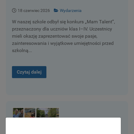
18 czerwiec 2026
Wydarzenia
W naszej szkole odbył się konkurs „Mam Talent”,
przeznaczony dla uczniów klas I–IV. Uczestnicy
mieli okazję zaprezentować swoje pasje,
zainteresowania i wyjątkowe umiejętności przed
szkolną...
Czytaj dalej